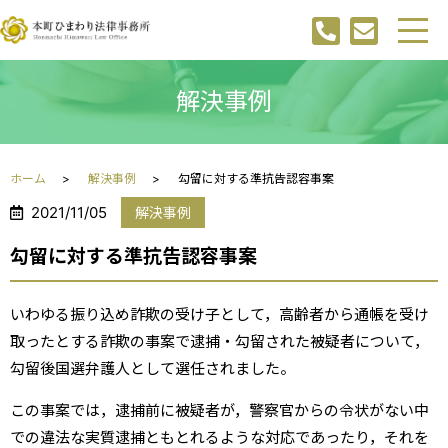
解決事例
ホーム
解決事例
勾留に対する準抗告認容事案
2021/11/05
解決事例
勾留に対する準抗告認容事案
いわゆる振り込め詐欺の受け子として，高齢者から通帳を受け
取ったとする詐欺の事案で逮捕・勾留された被疑者について，
勾留後国選弁護人として選任されました。
この事案では，逮捕前に被疑者が，警察官からの令状がない中
での違法な実質逮捕ともとれるような対応であったり，それを