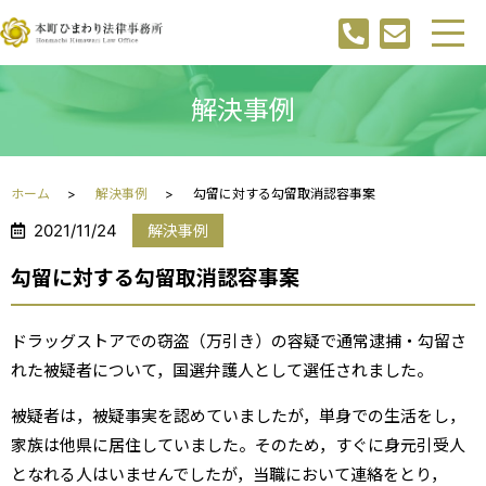
解決事例
ホーム
解決事例
勾留に対する勾留取消認容事案
2021/11/24
解決事例
勾留に対する勾留取消認容事案
ドラッグストアでの窃盗（万引き）の容疑で通常逮捕・勾留さ
れた被疑者について，国選弁護人として選任されました。
被疑者は，被疑事実を認めていましたが，単身での生活をし，
家族は他県に居住していました。そのため，すぐに身元引受人
となれる人はいませんでしたが，当職において連絡をとり，