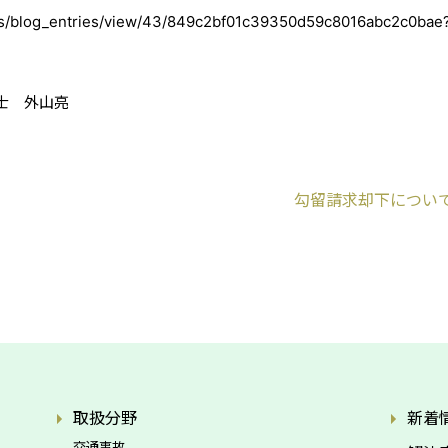
logs/blog_entries/view/43/849c2bf01c39350d59c8016abc2c0bae
士 外山亮
勾留請求却下につい
取扱分野
新着
交通事故