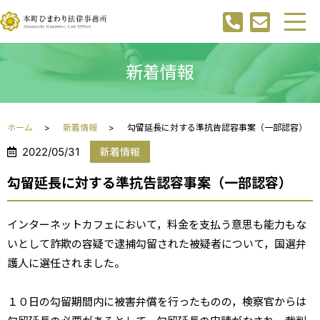
新着情報
ホーム
新着情報
勾留延長に対する準抗告認容事案（一部認容）
2022/05/31
新着情報
勾留延長に対する準抗告認容事案（一部認容）
インターネットカフェにおいて，料金を支払う意思も能力もな
いとして詐欺の容疑で逮捕勾留された被疑者について，国選弁
護人に選任されました。
１０日の勾留期間内に被害弁償を行ったものの，検察官からは